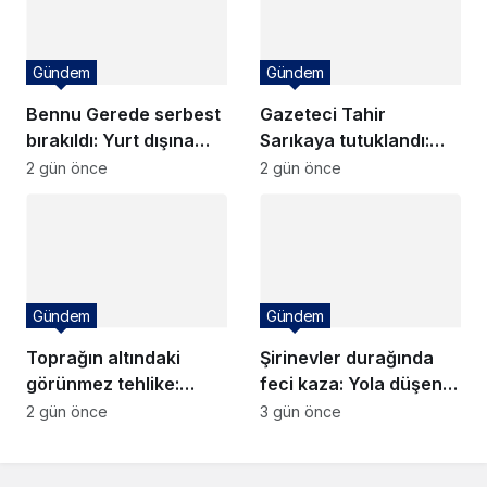
Gündem
Gündem
Bennu Gerede serbest
Gazeteci Tahir
bırakıldı: Yurt dışına
Sarıkaya tutuklandı:
çıkış yasağı getirildi!
Şantaj suçlamasıyla
2 gün önce
2 gün önce
cezaevinde!
Gündem
Gündem
Toprağın altındaki
Şirinevler durağında
görünmez tehlike:
feci kaza: Yola düşen
Zombi yangınları kriz
kadına metrobüs
2 gün önce
3 gün önce
yaratıyor
çarptı!