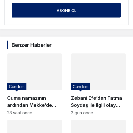
ABONE OL
Benzer Haberler
Gündem
Gündem
Cuma namazının
Zebani Efe’den Fatma
ardından Mekke’de
Soydaş ile ilgili olay
tarihi imza: Üç ülkeden
sözler
23 saat önce
2 gün önce
ortak savunma paktı!