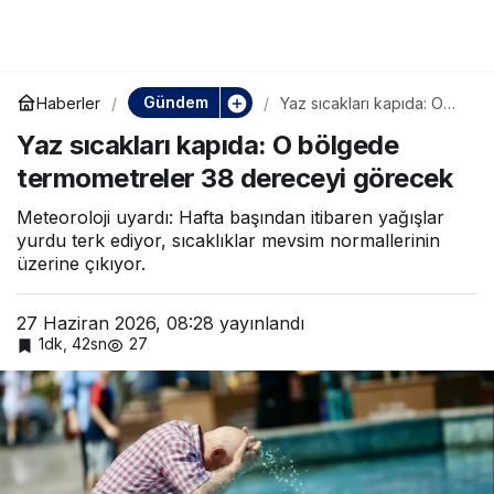
Yaz sıcakları kapıda: O
Paylaş
bölgede termometreler
Gündem
Haberler
Yaz sıcakları kapıda: O
bölgede termometreler
Yaz sıcakları kapıda: O bölgede
38 dereceyi görecek
38 dereceyi görecek
termometreler 38 dereceyi görecek
Meteoroloji uyardı: Hafta başından itibaren yağışlar
yurdu terk ediyor, sıcaklıklar mevsim normallerinin
üzerine çıkıyor.
27 Haziran 2026, 08:28
yayınlandı
1dk, 42sn
27