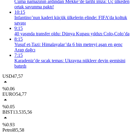
Cuma namazının ardından Mekke’de tarihi imza: Üç ülkeden
ortak savunma paktı!
10:15
Infantino’nun kaderi küçük ülkelerin elinde: FIFA’da koltuk
savaşı
9:15
40 yaşında transfer oldu: Dünya Kupası yıldızı Colo-Colo’da
8:15
Yusuf et-Tazi: Himalayalar’da 6 bin metreyi aşan en genç
Arap dağcı
7:15
Karadeniz’de sıcak temas: Ukrayna nükleer devin gemisini
batırdı
USD
47,57
%0.06
EURO
54,77
%0.05
BIST
13.535,56
%0.93
Petrol
85,58