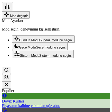
Mod değiştir
Mod Ayarları
Mod seçin, deneyimini kişiselleştirin.
Gündüz Modu
Gündüz modunu seçin.
Gece Modu
Gece modunu seçin.
Sistem Modu
Sistem modunu seçin.
Popüler
Döviz Kurları
Piyasanın kalbine yakından göz atın.