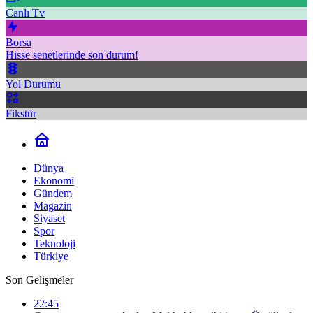
Canlı Tv
Borsa
Hisse senetlerinde son durum!
Yol Durumu
Fikstür
Dünya
Ekonomi
Gündem
Magazin
Siyaset
Spor
Teknoloji
Türkiye
Son Gelişmeler
22:45