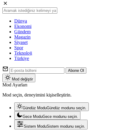
Dünya
Ekonomi
Gündem
Magazin
Siyaset
Spor
Teknoloji
Türkiye
Abone Ol
Mod değiştir
Mod Ayarları
Mod seçin, deneyimini kişiselleştirin.
Gündüz Modu
Gündüz modunu seçin.
Gece Modu
Gece modunu seçin.
Sistem Modu
Sistem modunu seçin.