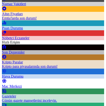
Namaz Vakitleri
Altın Fiyatları
Emtia'larda son durum!
Puan Durumu
Nöbetçi Eczaneler
Hızlı Erişim
Son Depremler
Kripto Paralar
Kripto para piyasalarında son durum!
Hava Durumu
Maç Merkezi
Gazeteler
Günün gazete manşetlerini inceleyin.