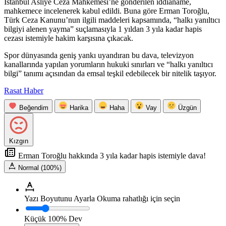
İstanbul Asliye Ceza Mahkemesi’ne gönderilen iddianame,
mahkemece incelenerek kabul edildi. Buna göre Erman Toroğlu,
Türk Ceza Kanunu’nun ilgili maddeleri kapsamında, “halkı yanıltıcı
bilgiyi alenen yayma” suçlamasıyla 1 yıldan 3 yıla kadar hapis
cezası istemiyle hakim karşısına çıkacak.
Spor dünyasında geniş yankı uyandıran bu dava, televizyon
kanallarında yapılan yorumların hukuki sınırları ve “halkı yanıltıcı
bilgi” tanımı açısından da emsal teşkil edebilecek bir nitelik taşıyor.
Rasat Haber
Beğendim
Harika
Haha
Vay
Üzgün
Kızgın
Erman Toroğlu hakkında 3 yıla kadar hapis istemiyle dava!
Normal (100%)
Yazı Boyutunu Ayarla
Okuma rahatlığı için seçin
Küçük
100%
Dev