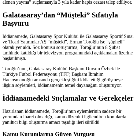
alenen yayma” suçlamasıyla 3 yıla kadar hapis cezası talep ediliyor.
Galatasaray’dan “Müşteki” Sıfatıyla
Başvuru
İddianamede, Galatasaray Spor Kulübü ile Galatasaray Sportif Sınai
ve Ticari Yatırımlar AŞ “müşteki”, Erman Toroğlu ise “şüpheli”
olarak yer aldı. Söz konusu soruşturma, Toroğlu’nun 8 Şubat
tarihinde katıldığı bir televizyon programındaki açıklamaları üzerine
başlatılmıştı.
Toroğlu’nun, Galatasaray Kulübü Başkanı Dursun Özbek ile
Türkiye Futbol Federasyonu (TFF) Başkanı İbrahim
Hacıosmanoğlu arasında gerçekleştiğini iddia ettiği görüşmeye
ilişkin söylemleri, iddianamenin temel dayanağını oluşturuyor.
İddianamedeki Suçlamalar ve Gerekçeler
Hazırlanan iddianamede, Toroğlu’nun eylemlerinin sadece bir
yorumdan ibaret olmadığı, kamu düzenini ilgilendiren konularda
yanıltıcı bilgi oluşturma amacı taşıdığı ileri sürüldü.
Kamu Kurumlarına Güven Vurgusu