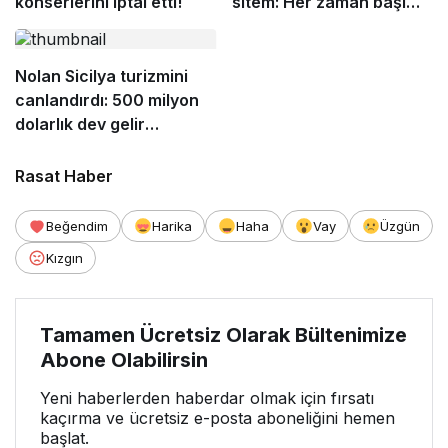
konserlerini iptal etti!
sitem: Her zaman başımız
dik
Nolan Sicilya turizmini
canlandırdı: 500 milyon
dolarlık dev gelir
bekleniyor!
Rasat Haber
Beğendim
Harika
Haha
Vay
Üzgün
Kızgın
Tamamen Ücretsiz Olarak Bültenimize
Abone Olabilirsin
Yeni haberlerden haberdar olmak için fırsatı
kaçırma ve ücretsiz e-posta aboneliğini hemen
başlat.