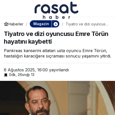
Tiyatro ve dizi oyuncusu
0
Paylaş
Emre Törün hayatını
Magazin
Haberler
Tiyatro ve dizi oyuncusu
Emre Törün hayatını
Tiyatro ve dizi oyuncusu Emre Törün
kaybetti
kaybetti
hayatını kaybetti
Pankreas kanserini atlatan usta oyuncu Emre Törün,
hastalığın karaciğere sıçraması sonucu yaşamını yitirdi.
6 Ağustos 2025, 16:00
yayınlandı
0dk, 26sn
13