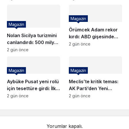
sitem: Her zaman
başımız dik
Magazin
Magazin
Örümcek Adam rekor
Nolan Sicilya turizmini
kırdı: ABD gişesinde
canlandırdı: 500 milyon
dev açılışa imza attı
2 gün önce
dolarlık dev gelir
2 gün önce
bekleniyor!
Magazin
Magazin
Aybüke Pusat yeni rolü
Meclis’te kritik temas:
için tesettüre girdi: İlk
AK Parti’den Yeni
kareler geldi
Parti’ye yasa ziyareti!
2 gün önce
2 gün önce
Yorumlar kapalı.