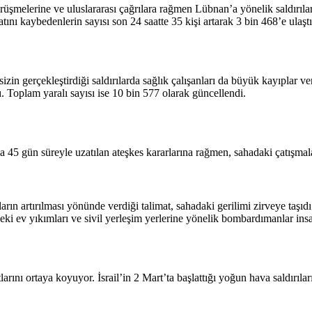
örüşmelerine ve uluslararası çağrılara rağmen Lübnan’a yönelik saldırı
tını kaybedenlerin sayısı son 24 saatte 35 kişi artarak 3 bin 468’e ulaştı
zin gerçekleştirdiği saldırılarda sağlık çalışanları da büyük kayıplar v
. Toplam yaralı sayısı ise 10 bin 577 olarak güncellendi.
 45 gün süreyle uzatılan ateşkes kararlarına rağmen, sahadaki çatışmala
 artırılması yönünde verdiği talimat, sahadaki gerilimi zirveye taşıdı. A
eki ev yıkımları ve sivil yerleşim yerlerine yönelik bombardımanlar insani
ını ortaya koyuyor. İsrail’in 2 Mart’ta başlattığı yoğun hava saldırılar