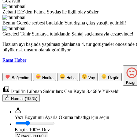
Göz Atın
Zebani Efe’den Fatma Soydaş ile ilgili olay sözler
Bennu Gerede serbest bırakıldı: Yurt dışına çıkış yasağı getirildi!
Gazeteci Tahir Sarıkaya tutuklandı: Şantaj suçlamasıyla cezaevinde!
Haziran ayı başında yapılması planlanan 4. tur görüşmeler öncesinde tara
büyük risk unsuru olarak görülüyor.
Rasat Haber
Beğendim
Harika
Haha
Vay
Üzgün
Kızgı
İsrail’in Lübnan Saldırıları: Can Kaybı 3.468’e Yükseldi
Normal (100%)
Yazı Boyutunu Ayarla
Okuma rahatlığı için seçin
Küçük
100%
Dev
Varsayılana dön