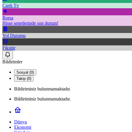
Canlı Tv
Borsa
Hisse senetlerinde son durum!
Yol Durumu
Fikstür
Bildirimler
Sosyal (0)
Takip (0)
Bildiriminiz bulunmamaktadır.
Bildiriminiz bulunmamaktadır.
Dünya
Ekonomi