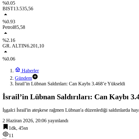
%0.05
BIST
13.535,56
%0.93
Petrol
85,58
%2.16
GR. ALTIN
6.201,10
%0.06
Haberler
Gündem
İsrail’in Lübnan Saldırıları: Can Kaybı 3.468’e Yükseldi
İsrail’in Lübnan Saldırıları: Can Kaybı 3.
İşgalci İsrail'in ateşkese rağmen Lübnan'a düzenlediği saldırılarda haya
2 Haziran 2026, 20:06
yayınlandı
1dk, 45sn
11