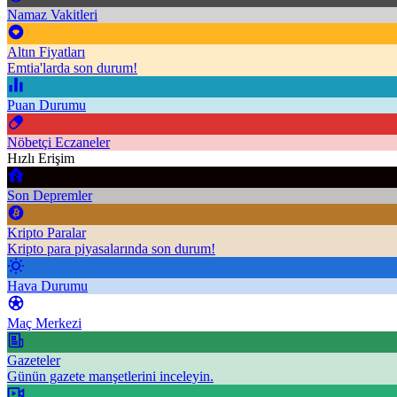
Namaz Vakitleri
Altın Fiyatları
Emtia'larda son durum!
Puan Durumu
Nöbetçi Eczaneler
Hızlı Erişim
Son Depremler
Kripto Paralar
Kripto para piyasalarında son durum!
Hava Durumu
Maç Merkezi
Gazeteler
Günün gazete manşetlerini inceleyin.