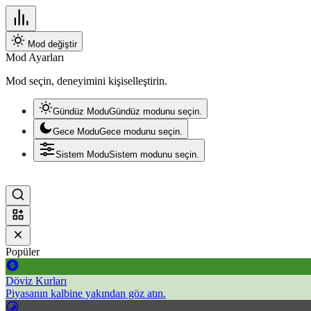
Mod değiştir
Mod Ayarları
Mod seçin, deneyimini kişiselleştirin.
Gündüz Modu
Gündüz modunu seçin.
Gece Modu
Gece modunu seçin.
Sistem Modu
Sistem modunu seçin.
Popüler
Döviz Kurları
Piyasanın kalbine yakından göz atın.