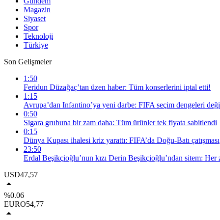
Gündem
Magazin
Siyaset
Spor
Teknoloji
Türkiye
Son Gelişmeler
1:50
Feridun Düzağaç’tan üzen haber: Tüm konserlerini iptal etti!
1:15
Avrupa’dan Infantino’ya yeni darbe: FIFA seçim dengeleri deği
0:50
Sigara grubuna bir zam daha: Tüm ürünler tek fiyata sabitlendi
0:15
Dünya Kupası ihalesi kriz yarattı: FIFA’da Doğu-Batı çatışması
23:50
Erdal Beşikçioğlu’nun kızı Derin Beşikçioğlu’ndan sitem: Her
USD
47,57
%0.06
EURO
54,77