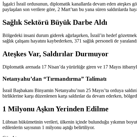
İşgalci İsrail ordusunun, diplomatik kanallarda devam eden ateşkes g
paylaşılan son verilere göre, 2 Mart’tan bu yana süren saldırılarda haya
Sağlık Sektörü Büyük Darbe Aldı
Bölgedeki insani durum giderek ağırlaşırken, İsrail’in hedef gözetmeksi
sağlık çalışanı hayatını kaybederken, 371 sağlık personeli de yaralandı
Ateşkes Var, Saldırılar Durmuyor
Diplomatik arenada 17 Nisan’da yürürlüğe giren ve 17 Mayıs itibarıyla
Netanyahu’dan “Tırmandırma” Talimatı
İsrail Başbakanı Binyamin Netanyahu’nun 25 Mayıs’ta orduya saldırıların
birliklerine karşı düzenlenen karşı saldırılar da devam ederken, bölged
1 Milyonu Aşkın Yerinden Edilme
Lübnan hükümetinin verileri, ülkenin içinde bulunduğu yıkımın boyutlar
edilenlerin sayısının 1 milyonu aştığı belirtiliyor.