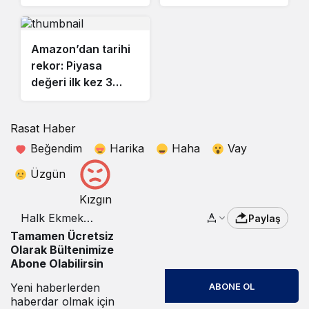
sabitlendi
zam planı belli oldu
Amazon’dan tarihi
rekor: Piyasa
değeri ilk kez 3
trilyon doları aştı
Rasat Haber
Beğendim
Harika
Haha
Vay
Üzgün
Kızgın
Halk Ekmek
Paylaş
satışlarında büyük
Tamamen Ücretsiz
düşüş: Zarar 200
Olarak Bültenimize
milyon liraya dayandı
Abone Olabilirsin
ABONE OL
Yeni haberlerden
haberdar olmak için