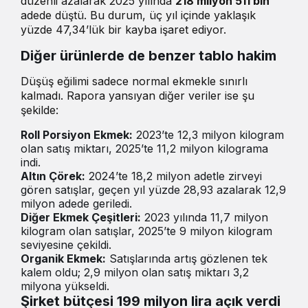
düzenli azalarak 2025 yılında
218 milyon 511 bin
adede düştü. Bu durum, üç yıl içinde yaklaşık
yüzde 47,34’lük bir kayba işaret ediyor.
Diğer ürünlerde de benzer tablo hakim
Düşüş eğilimi sadece normal ekmekle sınırlı
kalmadı. Rapora yansıyan diğer veriler ise şu
şekilde:
Roll Porsiyon Ekmek:
2023’te 12,3 milyon kilogram
olan satış miktarı, 2025’te 11,2 milyon kilograma
indi.
Altın Çörek:
2024’te 18,2 milyon adetle zirveyi
gören satışlar, geçen yıl yüzde 28,93 azalarak 12,9
milyon adede geriledi.
Diğer Ekmek Çeşitleri:
2023 yılında 11,7 milyon
kilogram olan satışlar, 2025’te 9 milyon kilogram
seviyesine çekildi.
Organik Ekmek:
Satışlarında artış gözlenen tek
kalem oldu; 2,9 milyon olan satış miktarı 3,2
milyona yükseldi.
Şirket bütçesi 199 milyon lira açık verdi