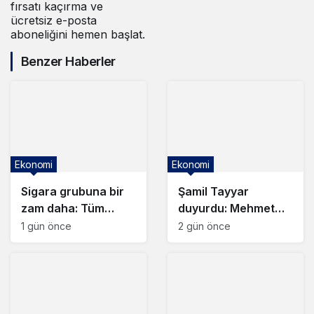
fırsatı kaçırma ve
ücretsiz e-posta
aboneliğini hemen başlat.
Benzer Haberler
Ekonomi
Ekonomi
Sigara grubuna bir
Şamil Tayyar
zam daha: Tüm
duyurdu: Mehmet
ürünler tek fiyata
Şimşek’in maaş ve
1 gün önce
2 gün önce
sabitlendi
zam planı belli oldu