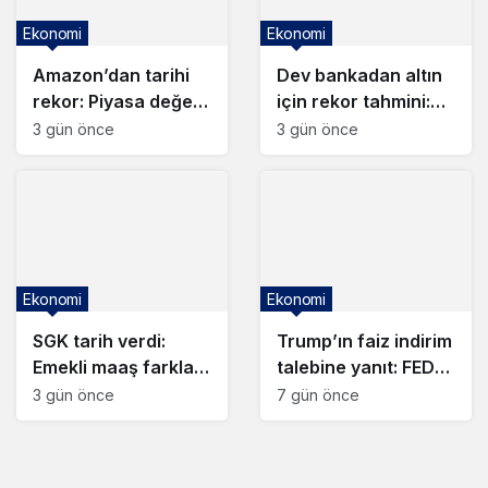
Ekonomi
Ekonomi
Amazon’dan tarihi
Dev bankadan altın
rekor: Piyasa değeri
için rekor tahmini:
ilk kez 3 trilyon
Yeni hedef
3 gün önce
3 gün önce
doları aştı
duyuruldu
Ekonomi
Ekonomi
SGK tarih verdi:
Trump’ın faiz indirim
Emekli maaş farkları
talebine yanıt: FED
ne zaman yatacak?
kararını verdi
3 gün önce
7 gün önce