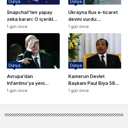
Dünya
Dünya
Snapchat’ten yapay
Ukrayna Rus e-ticaret
zeka kararı: O içerikler
devini vurdu:
artık önerilmeyecek
Karadeniz’de gemiler
1 gün önce
1 gün önce
hedefte
Dünya
Dünya
Avrupa’dan
Kamerun Devlet
Infantino’ya yeni
Başkanı Paul Biya 58
darbe: FIFA seçim
gündür kayıp:
1 gün önce
1 gün önce
dengeleri değişiyor
Belirsizlik derinleşiyor