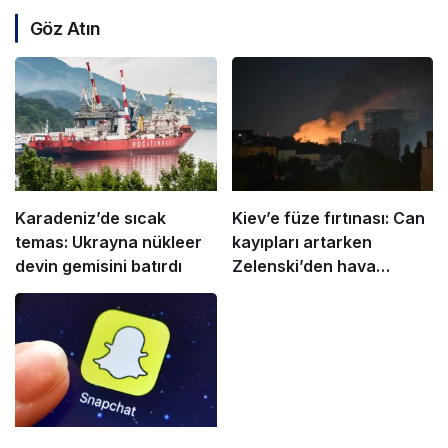
Göz Atın
Karadeniz’de sıcak
Kiev’e füze fırtınası: Can
temas: Ukrayna nükleer
kayıpları artarken
devin gemisini batırdı
Zelenski’den hava
savunma diplomasisi