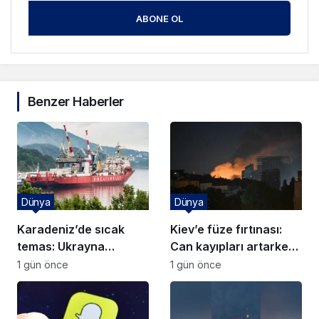
ABONE OL
Benzer Haberler
Dünya
Dünya
Karadeniz’de sıcak
Kiev’e füze fırtınası:
temas: Ukrayna
Can kayıpları artarken
nükleer devin gemisini
Zelenski’den hava
1 gün önce
1 gün önce
batırdı
savunma diplomasisi