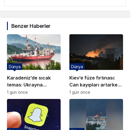
Benzer Haberler
Dünya
Dünya
Karadeniz’de sıcak
Kiev’e füze fırtınası:
temas: Ukrayna
Can kayıpları artarken
nükleer devin gemisini
Zelenski’den hava
1 gün önce
1 gün önce
batırdı
savunma diplomasisi