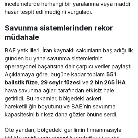
incelemelerde herhangi bir yaralanma veya maddi
hasar tespit edilmediğini vurguladı.
Savunma sistemlerinden rekor
müdahale
BAE yetkilileri, İran kaynaklı saldırıların başladığı ilk
günden bu yana savunma sistemlerinin
operasyonel başarısına dair çarpıcı veriler paylaştı.
Açıklamaya göre, bugüne kadar toplam
551
balistik füze
,
29 seyir füzesi
ve
2 bin 265 İHA
hava savunma ağları tarafından etkisiz hale
getirildi. Bu rakamlar, bölgedeki askeri
hareketliliğin boyutunu ve BAE’nin savunma
kapasitesini bir kez daha gözler önüne serdi.
Öte yandan, bölgedeki gerilimin tırmanmasıyla
birlikte emirliklerin güvenlik stratejilerini en üst