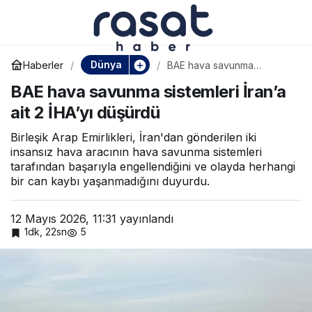
İran: Müzakereler
Paylaş
teslimiyet değil stratejik
Dünya
Haberler
BAE hava savunma
sistemleri İran’a ait 2 İHA’yı
BAE hava savunma sistemleri İran’a
düşürdü
bir hamledir
ait 2 İHA’yı düşürdü
Birleşik Arap Emirlikleri, İran'dan gönderilen iki
insansız hava aracının hava savunma sistemleri
tarafından başarıyla engellendiğini ve olayda herhangi
bir can kaybı yaşanmadığını duyurdu.
12 Mayıs 2026, 11:31
yayınlandı
1dk, 22sn
5