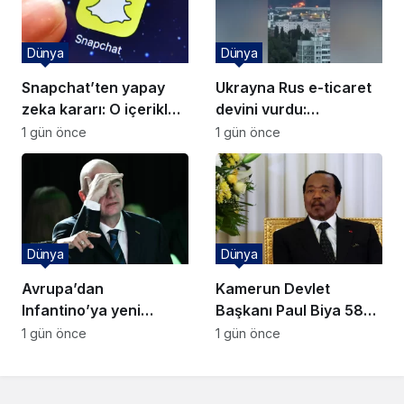
Dünya
Dünya
Snapchat’ten yapay
Ukrayna Rus e-ticaret
zeka kararı: O içerikler
devini vurdu:
artık önerilmeyecek
Karadeniz’de gemiler
1 gün önce
1 gün önce
hedefte
Dünya
Dünya
Avrupa’dan
Kamerun Devlet
Infantino’ya yeni
Başkanı Paul Biya 58
darbe: FIFA seçim
gündür kayıp:
1 gün önce
1 gün önce
dengeleri değişiyor
Belirsizlik derinleşiyor