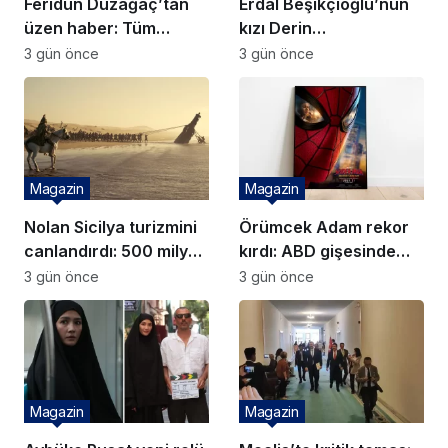
Feridun Düzağaç’tan
Erdal Beşikçioğlu’nun
üzen haber: Tüm
kızı Derin
konserlerini iptal etti!
Beşikçioğlu’ndan
3 gün önce
3 gün önce
sitem: Her zaman
başımız dik
Magazin
Magazin
Nolan Sicilya turizmini
Örümcek Adam rekor
canlandırdı: 500 milyon
kırdı: ABD gişesinde
dolarlık dev gelir
dev açılışa imza attı
3 gün önce
3 gün önce
bekleniyor!
Magazin
Magazin