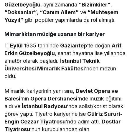
Güzelbeyoğlu
, aynı zamanda
“Bizimkiler”
,
“Doksanlar”
,
“Canım Ailem”
ve
“Muhteşem
Yüzyıl”
gibi popüler yapımlarda da rol almıştı.
Mimarlıktan müziğe uzanan bir kariyer
11
Eylül
1935 tarihinde
Gaziantep
‘te doğan
Arif
Erkin Güzelbeyoğlu
, sanat hayatına lise yıllarında
amatör olarak başladı.
İstanbul Teknik
Üniversitesi Mimarlık Fakültesi
‘nden mezun
oldu.
Mimarlık kariyerinin yanı sıra,
Devlet Opera ve
Balesi
‘nin
Opera Dershanesi
‘nde müzik eğitimi
aldı ve
İstanbul Radyosu
‘nda solist/korist olarak
görev yaptı. Tiyatro kariyerine ise
Gülriz Sururi-
Engin Cezzar Tiyatrosu
‘nda adım attı.
Dostlar
Tiyatrosu
‘nun kurucularından olan