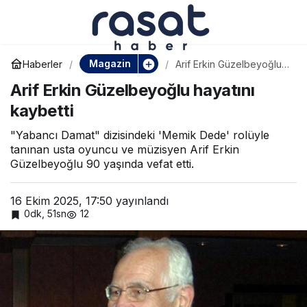
Dan Bilzerian: “Başkan
Paylaş
olsaydım İsrail’i
Magazin
Haberler
Arif Erkin Güzelbeyoğlu
hayatını kaybetti
Arif Erkin Güzelbeyoğlu hayatını
silerdim”
kaybetti
"Yabancı Damat" dizisindeki 'Memik Dede' rolüyle
tanınan usta oyuncu ve müzisyen Arif Erkin
Güzelbeyoğlu 90 yaşında vefat etti.
16 Ekim 2025, 17:50
yayınlandı
0dk, 51sn
12