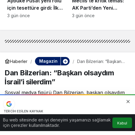
Aybüke Pusat yeni rolü
Meclis’te kritik temas:
için tesettüre girdi: İlk
AK Parti’den Yeni
kareler geldi
Parti’ye yasa ziyareti!
3 gün önce
3 gün önce
Magazin
Haberler
Dan Bilzerian: “Başkan
olsaydım İsrail’i silerdim”
Dan Bilzerian: “Başkan olsaydım
İsrail’i silerdim”
Sosyal medya figürü Dan Bilzerian, başkan olsaydım
İsrail’i haritadan silerdim sözleriyle geniş tepki topladı.
TERCIH EDILEN KAYNAK
3 Ekim 2025, 15:51
yayınlandı
Google'da bizi öne çıkarın
Bu web sitesinde en iyi deneyimi yaşamanızı sağlamak
0dk, 30sn
8
Kabul
Kaynağı Ekle
için çerezler kullanılmaktadır.