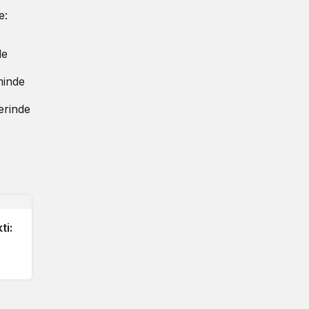
e:
de
minde
erinde
e
ti: