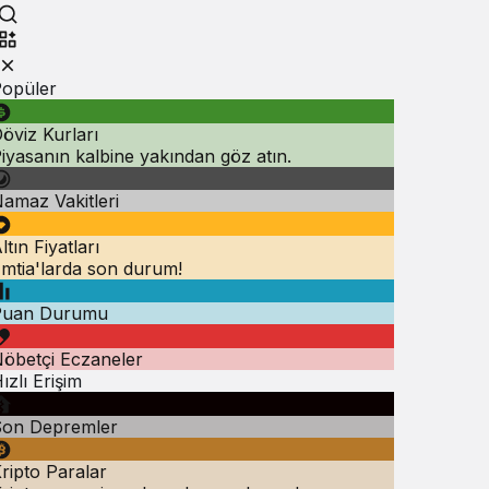
opüler
öviz Kurları
iyasanın kalbine yakından göz atın.
amaz Vakitleri
ltın Fiyatları
mtia'larda son durum!
Puan Durumu
öbetçi Eczaneler
ızlı Erişim
on Depremler
ripto Paralar