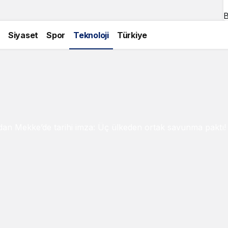
B
Siyaset
Spor
Teknoloji
Türkiye
an Mekke’de tarihi imza: Üç ülkeden ortak savunma paktı!