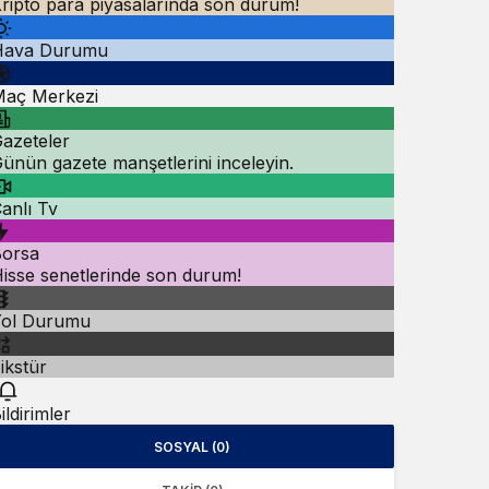
ripto para piyasalarında son durum!
Hava Durumu
aç Merkezi
azeteler
ünün gazete manşetlerini inceleyin.
anlı Tv
orsa
isse senetlerinde son durum!
Yol Durumu
ikstür
ildirimler
SOSYAL (0)