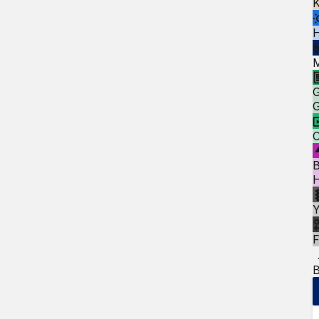
K
M
G
G
C
B
H
F
B