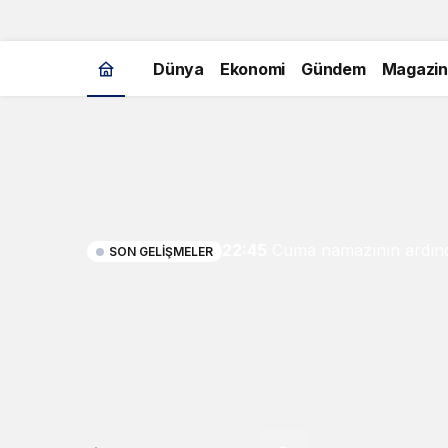
Dünya
Ekonomi
Gündem
Magazin
22:45
Cuma namazının ardınd
SON GELIŞMELER