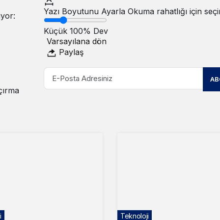
Yazı Boyutunu Ayarla
Okuma rahatlığı için seçi
yor:
Küçük
100%
Dev
Varsayılana dön
Paylaş
AB
açırma
i
Teknoloji