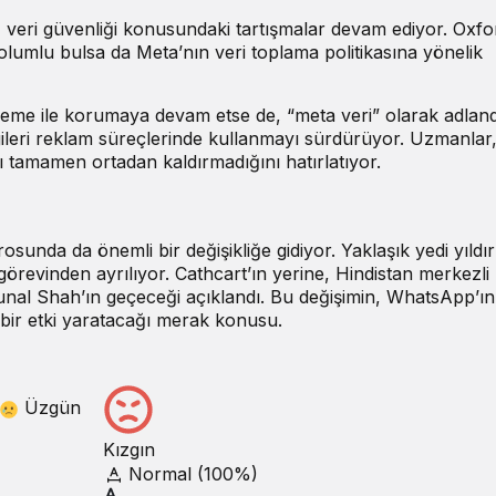
en, veri güvenliği konusundaki tartışmalar devam ediyor. Oxfo
 olumlu bulsa da Meta’nın veri toplama politikasına yönelik
leme ile korumaya devam etse de, “meta veri” olarak adland
lgileri reklam süreçlerinde kullanmayı sürdürüyor. Uzmanlar
yı tamamen ortadan kaldırmadığını hatırlatıyor.
unda da önemli bir değişikliğe gidiyor. Yaklaşık yedi yıldır
örevinden ayrılıyor. Cathcart’ın yerine, Hindistan merkezli
Kunal Shah’ın geçeceği açıklandı. Bu değişimin, WhatsApp’ın
 bir etki yaratacağı merak konusu.
Üzgün
Kızgın
Normal (100%)