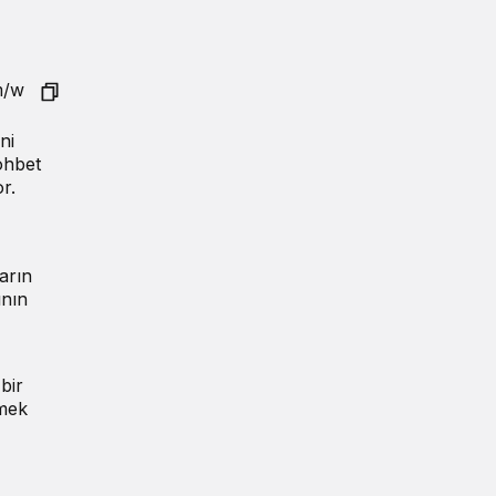
ni
ohbet
r.
arın
ının
bir
lmek