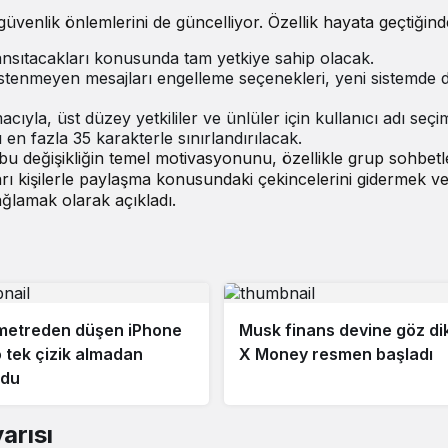
güvenlik önlemlerini de güncelliyor. Özellik hayata geçtiğind
 yansıtacakları konusunda tam yetkiye sahip olacak.
stenmeyen mesajları engelleme seçenekleri, yeni sistemde 
cıyla, üst düzey yetkililer ve ünlüler için kullanıcı adı seçi
 en fazla 35 karakterle sınırlandırılacak.
değişikliğin temel motivasyonunu, özellikle grup sohbetl
arı kişilerle paylaşma konusundaki çekincelerini gidermek v
ağlamak olarak açıkladı.
metreden düşen iPhone
Musk finans devine göz dik
o tek çizik almadan
X Money resmen başladı
ldu
arısı