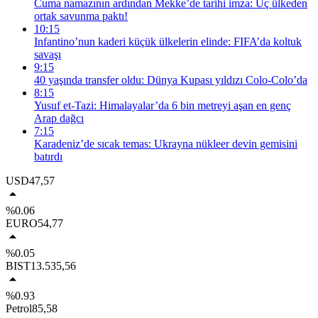
Cuma namazının ardından Mekke’de tarihi imza: Üç ülkeden
ortak savunma paktı!
10:15
Infantino’nun kaderi küçük ülkelerin elinde: FIFA’da koltuk
savaşı
9:15
40 yaşında transfer oldu: Dünya Kupası yıldızı Colo-Colo’da
8:15
Yusuf et-Tazi: Himalayalar’da 6 bin metreyi aşan en genç
Arap dağcı
7:15
Karadeniz’de sıcak temas: Ukrayna nükleer devin gemisini
batırdı
USD
47,57
%0.06
EURO
54,77
%0.05
BIST
13.535,56
%0.93
Petrol
85,58