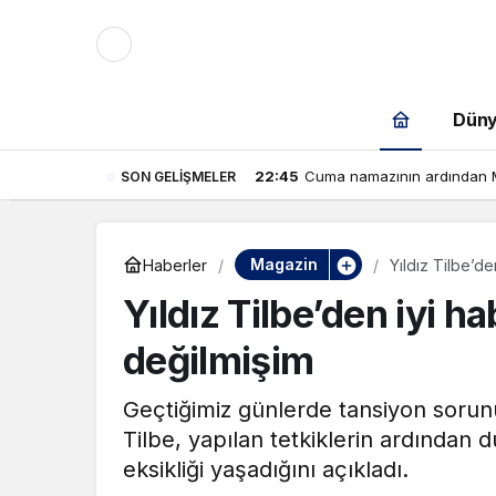
Mod
değiştir
Dün
10:15
Infantino’nun kaderi küçük ül
SON GELIŞMELER
savaşı
çin.
Magazin
Haberler
Yıldız Tilbe’de
Yıldız Tilbe’den iyi h
n.
değilmişim
Geçtiğimiz günlerde tansiyon sorunu
in.
Tilbe, yapılan tetkiklerin ardından
eksikliği yaşadığını açıkladı.