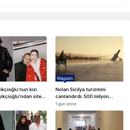
Magazin
ikçioğlu’nun kızı
Nolan Sicilya turizmini
ikçioğlu’ndan sitem:
canlandırdı: 500 milyon
n başımız dik
dolarlık dev gelir bekleniyor!
1 gün önce