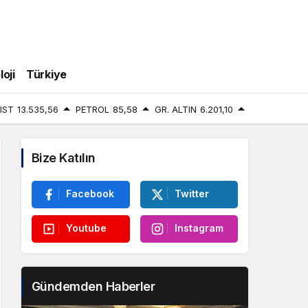
oji
Türkiye
IST
13.535,56
PETROL
85,58
GR. ALTIN
6.201,10
Bize Katılın
Facebook
Twitter
Youtube
Instagram
Gündemden Haberler