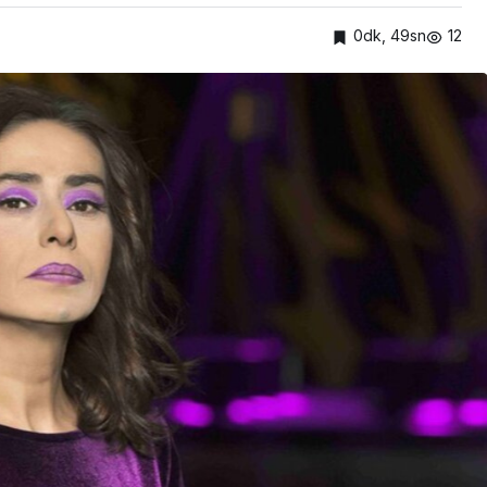
0dk, 49sn
12