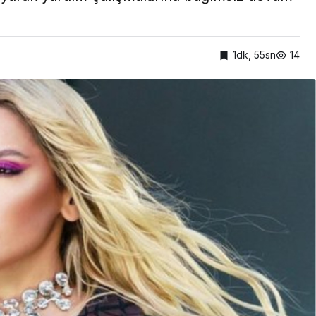
1dk, 55sn
14