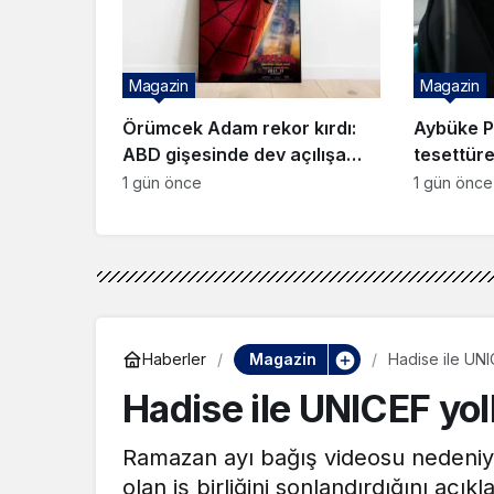
Magazin
Magazin
Örümcek Adam rekor kırdı:
Aybüke Pu
ABD gişesinde dev açılışa
tesettüre 
imza attı
geldi
1 gün önce
1 gün önce
Magazin
Haberler
Hadise ile UNIC
Hadise ile UNICEF yoll
Ramazan ayı bağış videosu nedeniyle
olan iş birliğini sonlandırdığını aç