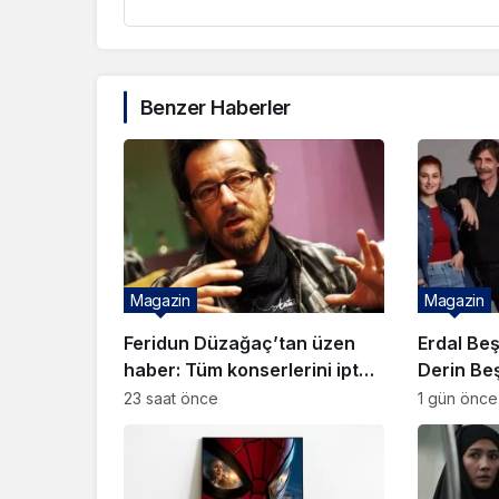
Benzer Haberler
Magazin
Magazin
Feridun Düzağaç’tan üzen
Erdal Beş
haber: Tüm konserlerini iptal
Derin Beş
etti!
Her zama
23 saat önce
1 gün önce