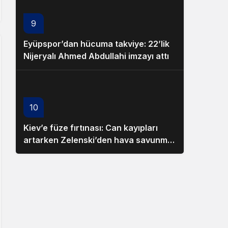
9
Eyüpspor’dan hücuma takviye: 22’lik
Nijeryalı Ahmed Abdullahi imzayı attı
10
Kiev’e füze fırtınası: Can kayıpları
artarken Zelenski’den hava savunma
diplomasisi