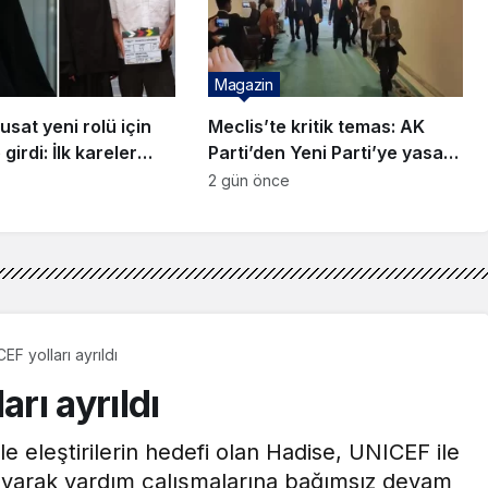
Magazin
sat yeni rolü için
Meclis’te kritik temas: AK
girdi: İlk kareler
Parti’den Yeni Parti’ye yasa
ziyareti!
2 gün önce
EF yolları ayrıldı
arı ayrıldı
 eleştirilerin hedefi olan Hadise, UNICEF ile
ıklayarak yardım çalışmalarına bağımsız devam