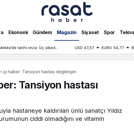
ya
Ekonomi
Gündem
Magazin
Siyaset
Spor
Teknol
kelerin elinde: FIFA’da koltuk
USD
47,57
EURO
54,77
B
n iyi haber: Tansiyon hastası değilmişim
aber: Tansiyon hastası
yla hastaneye kaldırılan ünlü sanatçı Yıldız
 durumunun ciddi olmadığını ve vitamin