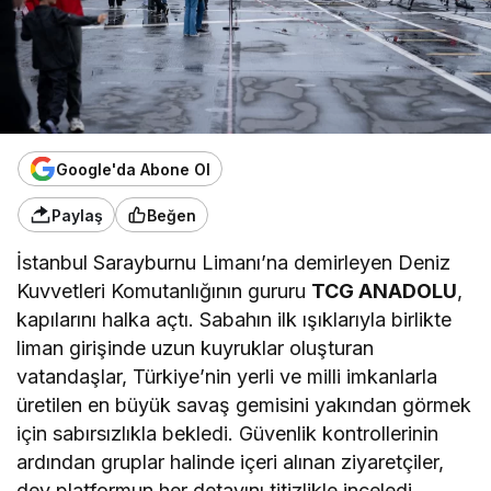
Google'da Abone Ol
Paylaş
Beğen
İstanbul Sarayburnu Limanı’na demirleyen Deniz
Kuvvetleri Komutanlığının gururu
TCG ANADOLU
,
kapılarını halka açtı. Sabahın ilk ışıklarıyla birlikte
liman girişinde uzun kuyruklar oluşturan
vatandaşlar, Türkiye’nin yerli ve milli imkanlarla
üretilen en büyük savaş gemisini yakından görmek
için sabırsızlıkla bekledi. Güvenlik kontrollerinin
ardından gruplar halinde içeri alınan ziyaretçiler,
dev platformun her detayını titizlikle inceledi.