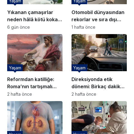
Yaşam
Yaşam
Yıkanan çamaşırlar
Otomobil dünyasından
neden hâlâ kötü kokar?
rekorlar ve sıra dışı
8 yaygın hata
hikayeler
6 gün önce
1 hafta önce
Yaşam
Yaşam
Reformdan katilliğe:
Direksiyonda etik
Roma’nın tartışmalı
dönemi: Birkaç dakika
imparatoru Neron
için riske girmeyin
2 hafta önce
2 hafta önce