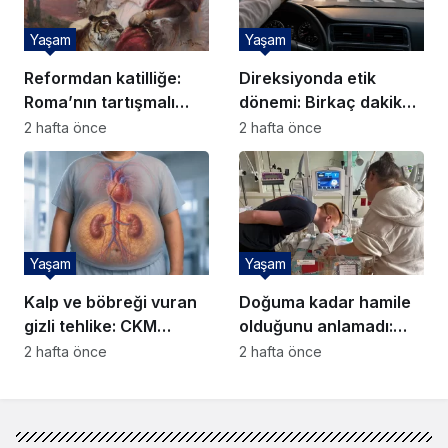
Yaşam
Yaşam
Reformdan katilliğe:
Direksiyonda etik
Roma’nın tartışmalı
dönemi: Birkaç dakika
imparatoru Neron
için riske girmeyin
2 hafta önce
2 hafta önce
Yaşam
Yaşam
Kalp ve böbreği vuran
Doğuma kadar hamile
gizli tehlike: CKM
olduğunu anlamadı:
sendromu nedir?
Gizli gebelik nedir?
2 hafta önce
2 hafta önce