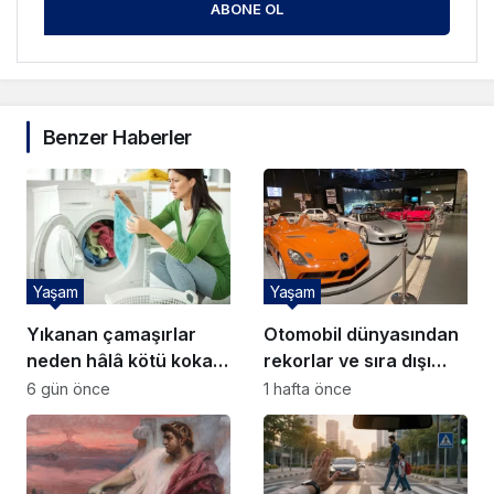
ABONE OL
Benzer Haberler
Yaşam
Yaşam
Yıkanan çamaşırlar
Otomobil dünyasından
neden hâlâ kötü kokar?
rekorlar ve sıra dışı
8 yaygın hata
hikayeler
6 gün önce
1 hafta önce