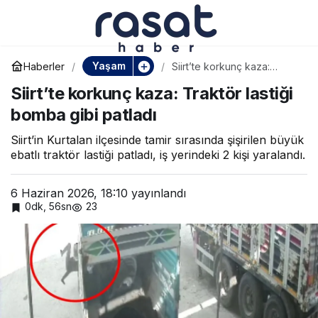
TCG Anadolu
Paylaş
Sarayburnu’nda
Yaşam
Haberler
Siirt’te korkunç kaza:
Traktör lastiği bomba gibi
Siirt’te korkunç kaza: Traktör lastiği
patladı
ziyaretçi akınına uğradı
bomba gibi patladı
Siirt’in Kurtalan ilçesinde tamir sırasında şişirilen büyük
ebatlı traktör lastiği patladı, iş yerindeki 2 kişi yaralandı.
6 Haziran 2026, 18:10
yayınlandı
0dk, 56sn
23