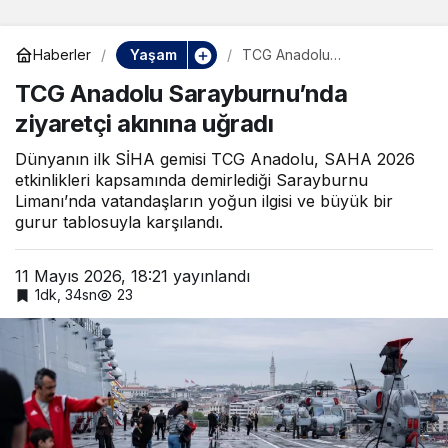
Yaşam
Haberler
TCG Anadolu
Sarayburnu’nda ziyaretçi
TCG Anadolu Sarayburnu’nda
akınına uğradı
ziyaretçi akınına uğradı
Dünyanın ilk SİHA gemisi TCG Anadolu, SAHA 2026
etkinlikleri kapsamında demirlediği Sarayburnu
Limanı’nda vatandaşların yoğun ilgisi ve büyük bir
gurur tablosuyla karşılandı.
11 Mayıs 2026, 18:21
yayınlandı
1dk, 34sn
23