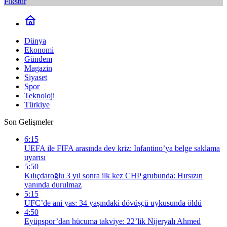
Fikstür
Dünya
Ekonomi
Gündem
Magazin
Siyaset
Spor
Teknoloji
Türkiye
Son Gelişmeler
6:15
UEFA ile FIFA arasında dev kriz: Infantino’ya belge saklama
uyarısı
5:50
Kılıçdaroğlu 3 yıl sonra ilk kez CHP grubunda: Hırsızın
yanında durulmaz
5:15
UFC’de ani yas: 34 yaşındaki dövüşçü uykusunda öldü
4:50
Eyüpspor’dan hücuma takviye: 22’lik Nijeryalı Ahmed