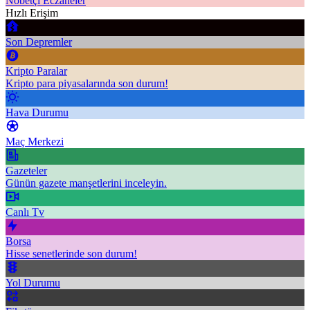
Nöbetçi Eczaneler
Hızlı Erişim
Son Depremler
Kripto Paralar
Kripto para piyasalarında son durum!
Hava Durumu
Maç Merkezi
Gazeteler
Günün gazete manşetlerini inceleyin.
Canlı Tv
Borsa
Hisse senetlerinde son durum!
Yol Durumu