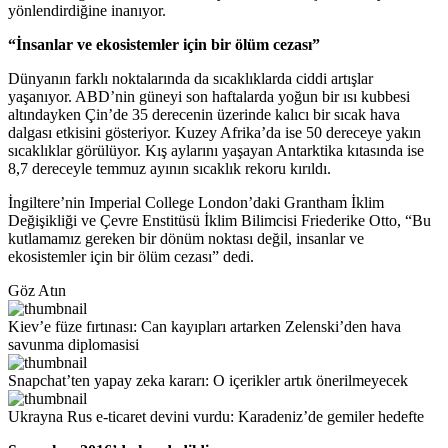
yönlendirdiğine inanıyor.
“İnsanlar ve ekosistemler için bir ölüm cezası”
Dünyanın farklı noktalarında da sıcaklıklarda ciddi artışlar
yaşanıyor. ABD’nin güneyi son haftalarda yoğun bir ısı kubbesi
altındayken Çin’de 35 derecenin üzerinde kalıcı bir sıcak hava
dalgası etkisini gösteriyor. Kuzey Afrika’da ise 50 dereceye yakın
sıcaklıklar görülüyor. Kış aylarını yaşayan Antarktika kıtasında ise
8,7 dereceyle temmuz ayının sıcaklık rekoru kırıldı.
İngiltere’nin Imperial College London’daki Grantham İklim
Değişikliği ve Çevre Enstitüsü İklim Bilimcisi Friederike Otto, “Bu
kutlamamız gereken bir dönüm noktası değil, insanlar ve
ekosistemler için bir ölüm cezası” dedi.
Göz Atın
Kiev’e füze fırtınası: Can kayıpları artarken Zelenski’den hava
savunma diplomasisi
Snapchat’ten yapay zeka kararı: O içerikler artık önerilmeyecek
Ukrayna Rus e-ticaret devini vurdu: Karadeniz’de gemiler hedefte