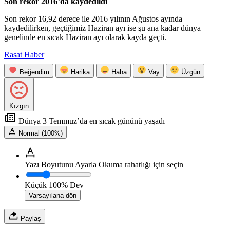
Son rekor 2016’da kaydedildi
Son rekor 16,92 derece ile 2016 yılının Ağustos ayında
kaydedilirken, geçtiğimiz Haziran ayı ise şu ana kadar dünya
genelinde en sıcak Haziran ayı olarak kayda geçti.
Rasat Haber
Beğendim
Harika
Haha
Vay
Üzgün
Kızgın
Dünya 3 Temmuz’da en sıcak gününü yaşadı
Normal (100%)
Yazı Boyutunu Ayarla
Okuma rahatlığı için seçin
Küçük
100%
Dev
Varsayılana dön
Paylaş