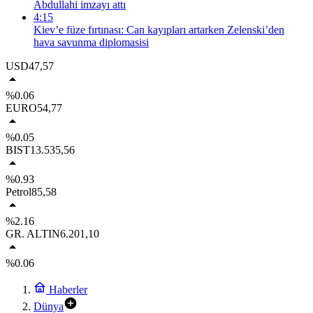
Abdullahi imzayı attı
4:15
Kiev’e füze fırtınası: Can kayıpları artarken Zelenski’den
hava savunma diplomasisi
USD
47,57
%0.06
EURO
54,77
%0.05
BIST
13.535,56
%0.93
Petrol
85,58
%2.16
GR. ALTIN
6.201,10
%0.06
Haberler
Dünya