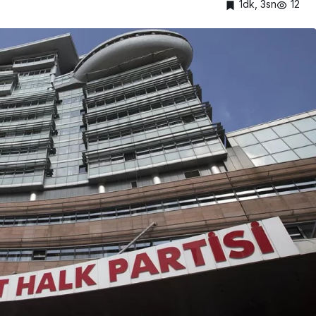
1dk, 3sn
12