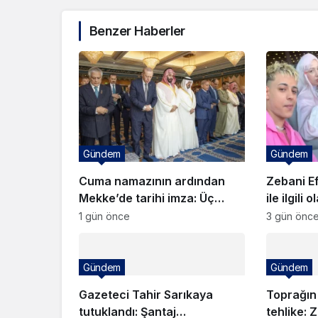
Benzer Haberler
Gündem
Gündem
Cuma namazının ardından
Zebani E
Mekke’de tarihi imza: Üç
ile ilgili 
ülkeden ortak savunma paktı!
1 gün önce
3 gün önc
Gündem
Gündem
Gazeteci Tahir Sarıkaya
Toprağın
tutuklandı: Şantaj
tehlike: 