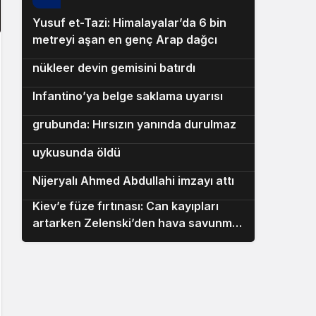
Yusuf et-Tazi: Himalayalar’da 6 bin
5
metreyi aşan en genç Arap dağcı
Karadeniz’de sıcak temas: Ukrayna
6
nükleer devin gemisini batırdı
UEFA ile FIFA arasında dev kriz:
7
Infantino’ya belge saklama uyarısı
Kılıçdaroğlu 3 yıl sonra ilk kez CHP
8
grubunda: Hırsızın yanında durulmaz
UFC’de ani yas: 34 yaşındaki dövüşçü
9
uykusunda öldü
Eyüpspor’dan hücuma takviye: 22’lik
10
Nijeryalı Ahmed Abdullahi imzayı attı
Kiev’e füze fırtınası: Can kayıpları
artarken Zelenski’den hava savunma
diplomasisi