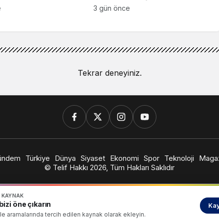
metrobüs çarptı!
e
3 gün önce
Tekrar deneyiniz.
ündem
Türkiye
Dünya
Siyaset
Ekonomi
Spor
Teknoloji
Magaz
© Telif Hakkı 2026, Tüm Hakları Saklıdır
N KAYNAK
izi öne çıkarın
Kay
e aramalarında tercih edilen kaynak olarak ekleyin.
an’ı Ağırladı