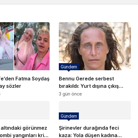
Gündem
fe’den Fatma Soydaş
Bennu Gerede serbest
olay sözler
bırakıldı: Yurt dışına çıkış
yasağı getirildi!
e
3 gün önce
Gündem
 altındaki görünmez
Şirinevler durağında feci
Zombi yangınları kriz
kaza: Yola düşen kadına