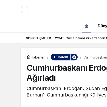
Mod
değiştir
Dün
22:45
Cuma namazının ardından M
SON GELIŞMELER
ortak savunma paktı!
çin.
Gündem
Haberler
Cumhurbaşkanı 
Cumhurbaşkanı Erdoğ
n.
Ağırladı
Cumhurbaşkanı Erdoğan, Sudan Ege
in.
Burhan'ı Cumhurbaşkanlığı Külliyesi