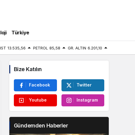
oji
Türkiye
IST
13.535,56
PETROL
85,58
GR. ALTIN
6.201,10
Bize Katılın
Facebook
Twitter
Youtube
Instagram
Gündemden Haberler