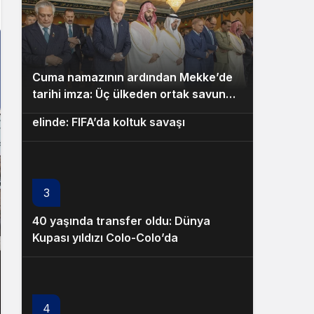
Cuma namazının ardından Mekke’de
2
tarihi imza: Üç ülkeden ortak savunma
Infantino’nun kaderi küçük ülkelerin
paktı!
elinde: FIFA’da koltuk savaşı
3
40 yaşında transfer oldu: Dünya
Kupası yıldızı Colo-Colo’da
4