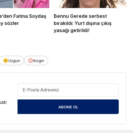
e’den Fatma Soydaş
Bennu Gerede serbest
lay sözler
bırakıldı: Yurt dışına çıkış
yasağı getirildi!
Üzgün
Kızgın
atı
ABONE OL