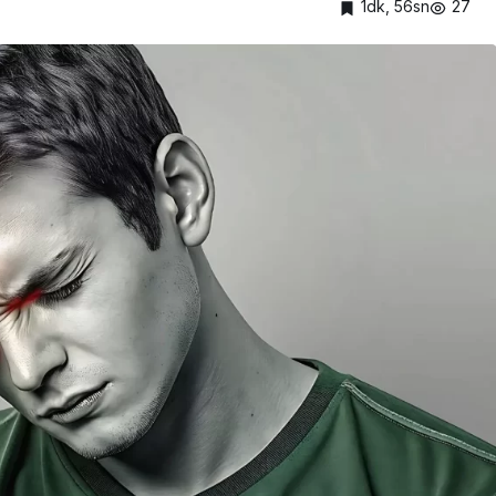
1dk, 56sn
27