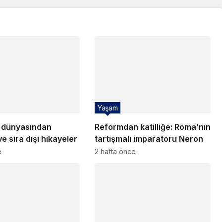
Yaşam
 dünyasından
Reformdan katilliğe: Roma’nın
ve sıra dışı hikayeler
tartışmalı imparatoru Neron
e
2 hafta önce