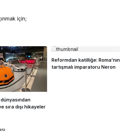
ınmak için;
Reformdan katilliğe: Roma’nın
tartışmalı imparatoru Neron
 dünyasından
ve sıra dışı hikayeler
sı,