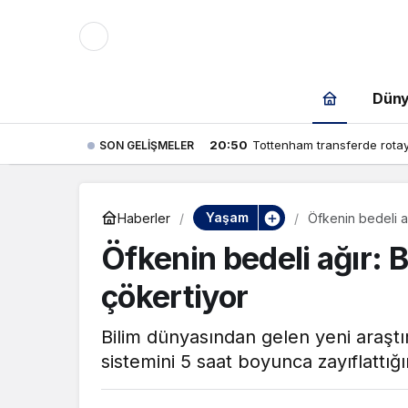
Mod
değiştir
Dün
20:50
Tottenham transferde rotayı
SON GELIŞMELER
Nicolas Jackson
çin.
Yaşam
Haberler
Öfkenin bedeli ağ
Öfkenin bedeli ağır: B
n.
çökertiyor
Bilim dünyasından gelen yeni araştı
in.
sistemini 5 saat boyunca zayıflattığ