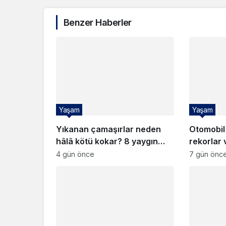
Benzer Haberler
Yaşam
Yaşam
Yıkanan çamaşırlar neden
Otomobil
hâlâ kötü kokar? 8 yaygın
rekorlar 
hata
4 gün önce
7 gün önc