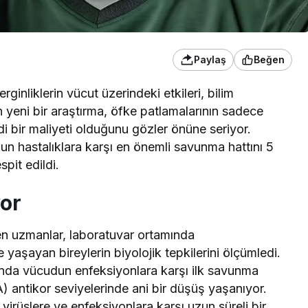
Paylaş
Beğen
ginliklerin vücut üzerindeki etkileri, bilim
n yeni bir araştırma, öfke patlamalarının sadece
ddi bir maliyeti olduğunu gözler önüne seriyor.
un hastalıklara karşı en önemli savunma hattını 5
pit edildi.
yor
en uzmanlar, laboratuvar ortamında
 yaşayan bireylerin biyolojik tepkilerini ölçümledi.
ında vücudun enfeksiyonlara karşı ilk savunma
) antikor seviyelerinde ani bir düşüş yaşanıyor.
 virüslere ve enfeksiyonlara karşı uzun süreli bir