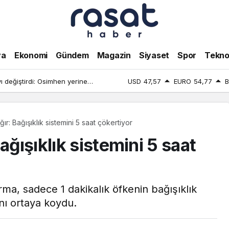
ya
Ekonomi
Gündem
Magazin
Siyaset
Spor
Teknol
 değiştirdi: Osimhen yerine
USD
47,57
EURO
54,77
B
ır: Bağışıklık sistemini 5 saat çökertiyor
ağışıklık sistemini 5 saat
rma, sadece 1 dakikalık öfkenin bağışıklık
ını ortaya koydu.