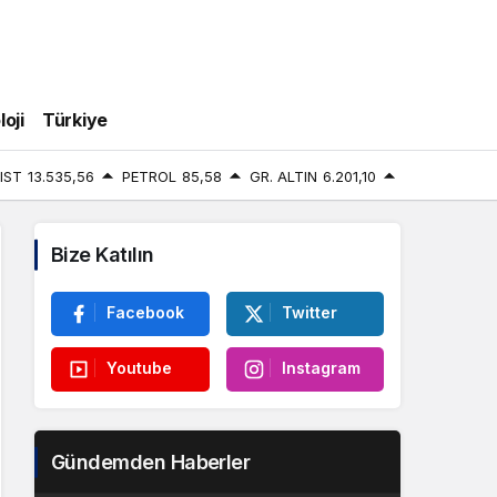
oji
Türkiye
IST
13.535,56
PETROL
85,58
GR. ALTIN
6.201,10
Bize Katılın
Facebook
Twitter
Youtube
Instagram
Gündemden Haberler