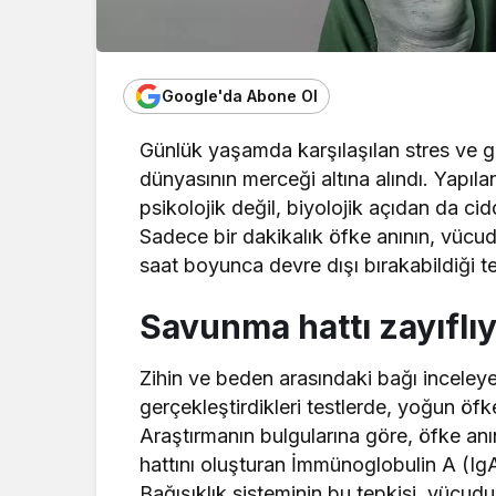
Google'da Abone Ol
Günlük yaşamda karşılaşılan stres ve ger
dünyasının merceği altına alındı. Yapıla
psikolojik değil, biyolojik açıdan da ci
Sadece bir dakikalık öfke anının, vücud
saat boyunca devre dışı bırakabildiği tes
Savunma hattı zayıflı
Zihin ve beden arasındaki bağı inceley
gerçekleştirdikleri testlerde, yoğun öfke
Araştırmanın bulgularına göre, öfke an
hattını oluşturan İmmünoglobulin A (IgA
Bağışıklık sisteminin bu tepkisi, vücudu