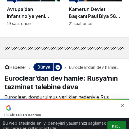
Avrupa’dan
Kamerun Devlet
Infantino’ya yeni
Başkanı Paul Biya 58
darbe: FIFA seçim
gündür kayıp:
19 saat önce
21 saat önce
dengeleri değişiyor
Belirsizlik derinleşiyor
Dünya
Haberler
Euroclear’dan dev hamle:
Rusya’nın tazminat talebine
Euroclear’dan dev hamle: Rusya’nın
dava
tazminat talebine dava
Euroclear, dondurulmuş varlıklar nedeniyle Rus
mahkemesinin verdiği 220 milyar avroluk ödeme
kararını engellemek için dava açtı.
TERCIH EDILEN KAYNAK
Google'da bizi öne çıkarın
Bu web sitesinde en iyi deneyimi yaşamanızı sağlamak
1 Temmuz 2026, 13:36
yayınlandı
Kabul
Kaynağı Ekle
için çerezler kullanılmaktadır.