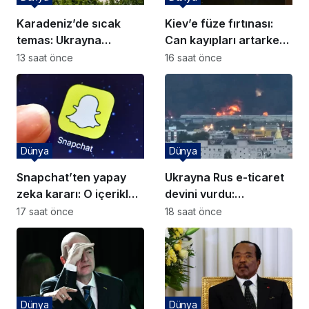
Karadeniz’de sıcak
Kiev’e füze fırtınası:
temas: Ukrayna
Can kayıpları artarken
nükleer devin gemisini
Zelenski’den hava
13 saat önce
16 saat önce
batırdı
savunma diplomasisi
Dünya
Dünya
Snapchat’ten yapay
Ukrayna Rus e-ticaret
zeka kararı: O içerikler
devini vurdu:
artık önerilmeyecek
Karadeniz’de gemiler
17 saat önce
18 saat önce
hedefte
Dünya
Dünya