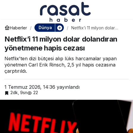
Euroclear’dan dev
Paylaş
hamle: Rusya’nın
Dünya
Haberler
Netflix’i 11 milyon dolar
dolandıran yönetmene
Netflix’i 11 milyon dolar dolandıran
hapis cezası
tazminat talebine dava
yönetmene hapis cezası
Netflix'ten dizi bütçesi alıp lüks harcamalar yapan
yönetmen Carl Erik Rinsch, 2,5 yıl hapis cezasına
çarptırıldı.
1 Temmuz 2026, 14:36
yayınlandı
2dk, 9sn
22