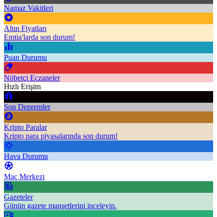
Namaz Vakitleri
Altın Fiyatları
Emtia'larda son durum!
Puan Durumu
Nöbetçi Eczaneler
Hızlı Erişim
Son Depremler
Kripto Paralar
Kripto para piyasalarında son durum!
Hava Durumu
Maç Merkezi
Gazeteler
Günün gazete manşetlerini inceleyin.