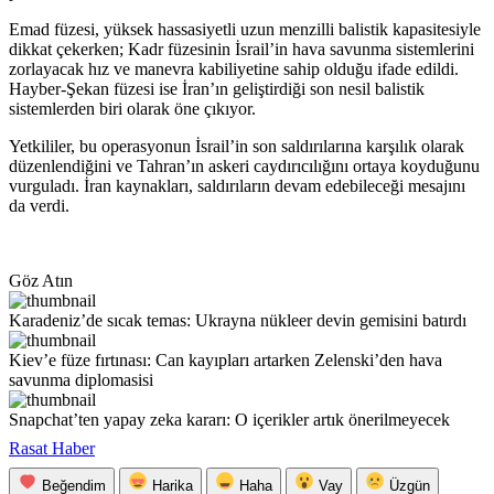
Emad füzesi, yüksek hassasiyetli uzun menzilli balistik kapasitesiyle
dikkat çekerken; Kadr füzesinin İsrail’in hava savunma sistemlerini
zorlayacak hız ve manevra kabiliyetine sahip olduğu ifade edildi.
Hayber-Şekan füzesi ise İran’ın geliştirdiği son nesil balistik
sistemlerden biri olarak öne çıkıyor.
Yetkililer, bu operasyonun İsrail’in son saldırılarına karşılık olarak
düzenlendiğini ve Tahran’ın askeri caydırıcılığını ortaya koyduğunu
vurguladı. İran kaynakları, saldırıların devam edebileceği mesajını
da verdi.
Göz Atın
Karadeniz’de sıcak temas: Ukrayna nükleer devin gemisini batırdı
Kiev’e füze fırtınası: Can kayıpları artarken Zelenski’den hava
savunma diplomasisi
Snapchat’ten yapay zeka kararı: O içerikler artık önerilmeyecek
Rasat Haber
Beğendim
Harika
Haha
Vay
Üzgün