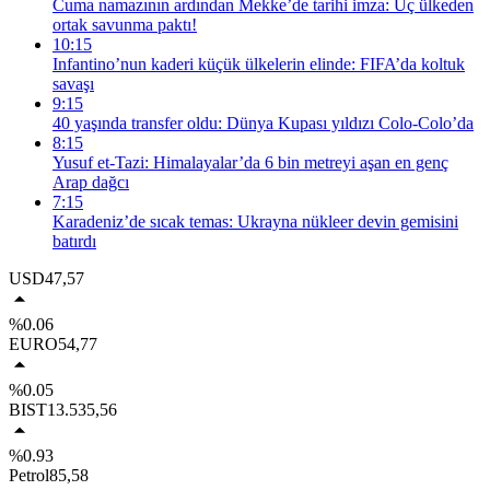
Cuma namazının ardından Mekke’de tarihi imza: Üç ülkeden
ortak savunma paktı!
10:15
Infantino’nun kaderi küçük ülkelerin elinde: FIFA’da koltuk
savaşı
9:15
40 yaşında transfer oldu: Dünya Kupası yıldızı Colo-Colo’da
8:15
Yusuf et-Tazi: Himalayalar’da 6 bin metreyi aşan en genç
Arap dağcı
7:15
Karadeniz’de sıcak temas: Ukrayna nükleer devin gemisini
batırdı
USD
47,57
%0.06
EURO
54,77
%0.05
BIST
13.535,56
%0.93
Petrol
85,58