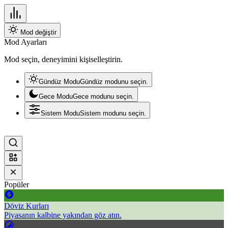
Mod değiştir
Mod Ayarları
Mod seçin, deneyimini kişiselleştirin.
Gündüz Modu
Gündüz modunu seçin.
Gece Modu
Gece modunu seçin.
Sistem Modu
Sistem modunu seçin.
Popüler
Döviz Kurları
Piyasanın kalbine yakından göz atın.