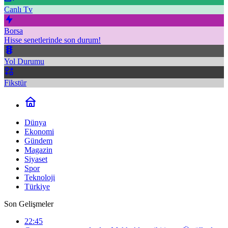
Canlı Tv
Borsa
Hisse senetlerinde son durum!
Yol Durumu
Fikstür
Dünya
Ekonomi
Gündem
Magazin
Siyaset
Spor
Teknoloji
Türkiye
Son Gelişmeler
22:45